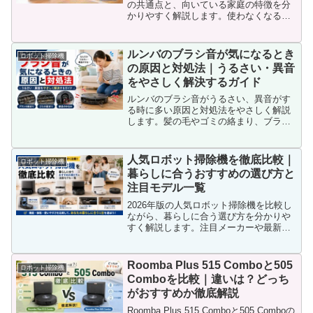
の共通点と、向いている家庭の特徴を分
かりやすく解説します。使わなくなる理
由、家との相性、買う前に見たい確認ポ
イントまで整理し、自分に必要かどうか
を判断しやすくまとめました。
ルンバのブラシ音が気になるとき
ロボット掃除機
の原因と対処法｜うるさい・異音
をやさしく解決するガイド
ルンバのブラシ音がうるさい、異音がす
る時に多い原因と対処法をやさしく解説
します。髪の毛やゴミの絡まり、ブラシ
やヘッドの汚れ、床との相性まで整理
し、修理や買い替え前に自分で確認した
いポイントが分かる内容です。
人気ロボット掃除機を徹底比較｜
ロボット掃除機
暮らしに合うおすすめの選び方と
注目モデル一覧
2026年版の人気ロボット掃除機を比較し
ながら、暮らしに合う選び方を分かりや
すく解説します。注目メーカーや最新モ
デルの傾向、吸引力・水拭き・自動ゴミ
収集・静音性の違いまで整理し、後悔し
にくい選び方が分かる内容です。2026年
Roomba Plus 515 Comboと505
ロボット掃除機
も主要メーカーはRoborock、
Comboを比較｜違いは？どっち
ECOVACS、iRobot、Eufyなどが中心で
がおすすめか徹底解説
す。
Roomba Plus 515 Comboと505 Comboの