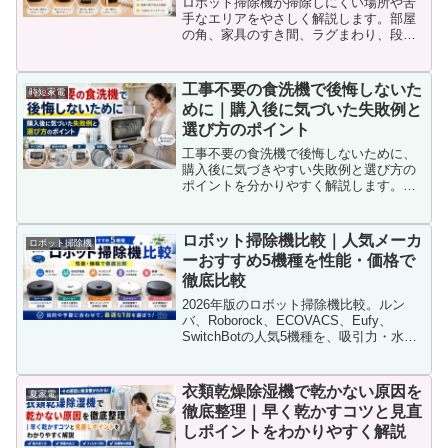
ロボット掃除機が掃除しにくい場所や苦
手なエリアをやさしく解説します。部屋
の角、家具のすき間、ラグまわり、段差
の近くなどで掃除が残りやすい理由と、
上手に使うコツや対策を分かりやすくま
とめました。
工事不要の食洗機で後悔しないた
時短家電
めに｜購入後に気づいた失敗例と
選び方のポイント
工事不要の食洗機で後悔しないために、
購入後に気づきやすい失敗例と選び方の
ポイントを分かりやすく解説します。サ
イズ感、水漏れ対策、給水や排水の手
間、置き場所、音の問題まで整理し、買
ってから困らないための確認ポイントが
ロボット掃除機比較｜人気メーカ
ロボット掃除機
分かる内容です。
ーおすすめ5機種を性能・価格で
徹底比較
2026年版のロボット掃除機比較。ルン
バ、Roborock、ECOVACS、Eufy、
SwitchBotの人気5機種を、吸引力・水拭
き・自動ゴミ収集・価格で徹底比較。共
働き、ペット、一人暮らしなど、生活ス
タイル別におすすめ機種も分かりやすく
衣類乾燥除湿機で乾かない原因を
夏家電
紹介します。
徹底整理｜早く乾かすコツと見直
しポイントをわかりやすく解説