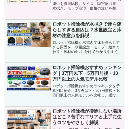
違いを徹底比較。サイズ、障害物回避、
水拭き、モップ洗浄、価格の違いを整理
し、家具が多い家庭やペットがいる家庭
など、どちらがおすすめか分かりやすく
解説します。
ロボット掃除機が水拭きで床を濡
ロボット掃除機
らしすぎる原因は？水量設定と床
材の注意点を解説
ロボット掃除機が水拭きで床を濡らしす
ぎる原因を、水量設定・モップ・給水ま
わり・床材の4つに分けて分かりやすく解
説します。床がびしょびしょになる時に
自分で確認したいポイントと、故障を疑
う目安までまとめました。
ロボット掃除機おすすめランキン
ロボット掃除機
グ｜3万円以下・5万円前後・10
万円以上の人気モデル比較
ロボット掃除機おすすめランキングを予
算別に紹介。3万円以下・5万円前後・10
万円以上の人気モデルを比較し、選び方
や機能の違いをわかりやすく解説しま
す。
ロボット掃除機が掃除しない場所
ロボット掃除機
はどこ？苦手なエリアと上手に使
うコツをやさしく解説