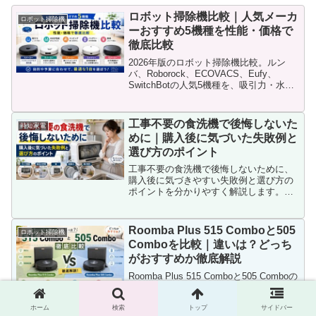
ロボット掃除機比較｜人気メーカ
ロボット掃除機
ーおすすめ5機種を性能・価格で
徹底比較
2026年版のロボット掃除機比較。ルン
バ、Roborock、ECOVACS、Eufy、
SwitchBotの人気5機種を、吸引力・水拭
き・自動ゴミ収集・価格で徹底比較。共
働き、ペット、一人暮らしなど、生活ス
タイル別におすすめ機種も分かりやすく
工事不要の食洗機で後悔しないた
時短家電
紹介します。
めに｜購入後に気づいた失敗例と
選び方のポイント
工事不要の食洗機で後悔しないために、
購入後に気づきやすい失敗例と選び方の
ポイントを分かりやすく解説します。サ
イズ感、水漏れ対策、給水や排水の手
間、置き場所、音の問題まで整理し、買
ってから困らないための確認ポイントが
Roomba Plus 515 Comboと505
ロボット掃除機
分かる内容です。
Comboを比較｜違いは？どっち
がおすすめか徹底解説
Roomba Plus 515 Comboと505 Comboの
違いを徹底比較。サイズ、障害物回避、
水拭き、モップ洗浄、価格の違いを整理
ホーム
検索
トップ
サイドバー
し、家具が多い家庭やペットがいる家庭