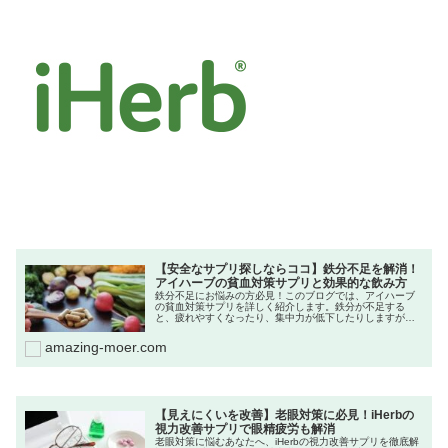
【安全なサプリ探しならココ】鉄分不足を解消！
アイハーブの貧血対策サプリと効果的な飲み方
鉄分不足にお悩みの方必見！このブログでは、アイハーブ
の貧血対策サプリを詳しく紹介します。鉄分が不足する
と、疲れやすくなったり、集中力が低下したりしますが、
効果的なサプリメントを取り入れることで改善が期待でき
ます。各サプリの成分や効果、推奨される飲み方について
amazing-moer.com
詳しく解説し、実際の使用者の体験談も交えてお届けしま
す。また、鉄分を効率的に吸収するための食事や生活習慣
のポイントもご紹介。貧血に対する不安を解消し、元気な
毎日を取り戻すための情報が満載です。健康的なライフス
タイルをサポートするために、ぜひチェックしてみてくだ
さい！あなたの鉄分不足をしっかりサポートします。
【見えにくいを改善】老眼対策に必見！iHerbの
視力改善サプリで眼精疲労も解消
老眼対策に悩むあなたへ、iHerbの視力改善サプリを徹底解