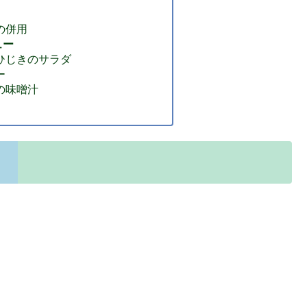
の併用
ュー
とひじきのサラダ
ー
菜の味噌汁