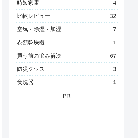
時短家電
4
比較レビュー
32
空気・除湿・加湿
7
衣類乾燥機
1
買う前の悩み解決
67
防災グッズ
3
食洗器
1
PR