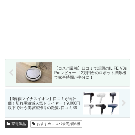
【コスパ最強】口コミで話題のILIFE V3s
Proレビュー ！2万円台のロボット掃除機
で家事時間が半分に！
【3億個マイナスイオン】口コミが高評
価！切れ毛激減人気ドライヤー！9,000円
以下で叶う美容室帰りの艶髪♪口コミ364
件の驚き
家電製品
おすすめコスパ最高掃除機