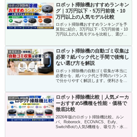
う目安までまとめました。
ロボット掃除機おすすめランキン
ロボット掃除機
グ｜3万円以下・5万円前後・10
万円以上の人気モデル比較
ロボット掃除機おすすめランキングを予
算別に紹介。3万円以下・5万円前後・10
万円以上の人気モデルを比較し、選び方
や機能の違いをわかりやすく解説しま
す。
ロボット掃除機の自動ゴミ収集は
家電製品
必要？紙パック代と手間で後悔し
ない選び方を解説
ロボット掃除機の自動ゴミ収集が本当に
必要かを、紙パック代と手間のバランス
で分かりやすく解説します。便利さを感
じやすい家庭、後悔しやすい人の共通
点、買う前に見たい判断ポイントまで整
理しました。
ロボット掃除機比較｜人気メーカ
ロボット掃除機
ーおすすめ5機種を性能・価格で
徹底比較
2026年版のロボット掃除機比較。ルン
バ、Roborock、ECOVACS、Eufy、
SwitchBotの人気5機種を、吸引力・水拭
き・自動ゴミ収集・価格で徹底比較。共
働き、ペット、一人暮らしなど、生活ス